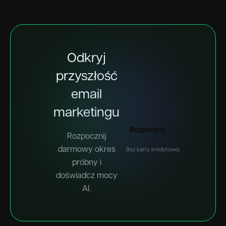
Odkryj
przyszłość
email
marketingu
Rozpocznij
Rozpocznij
darmowy okres
Bez karty kredytowej
próbny i
doświadcz mocy
AI.