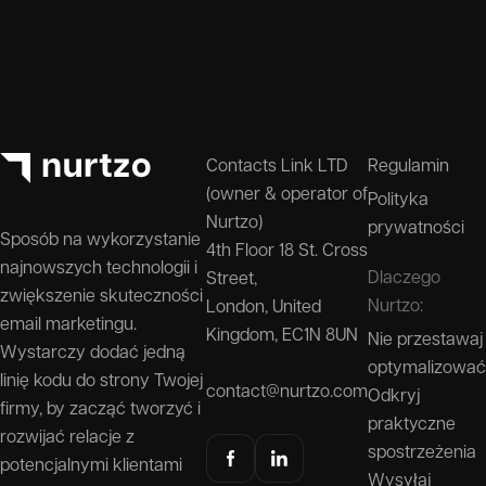
Contacts Link LTD
Regulamin
(owner & operator of
Polityka
Nurtzo)
prywatności
Sposób na wykorzystanie
4th Floor 18 St. Cross
najnowszych technologii i
Dlaczego
Street,
zwiększenie skuteczności
Nurtzo:
London, United
email marketingu.
Kingdom, EC1N 8UN
Nie przestawaj
Wystarczy dodać jedną
optymalizować
linię kodu do strony Twojej
contact@nurtzo.com
Odkryj
firmy, by zacząć tworzyć i
praktyczne
rozwijać relacje z
spostrzeżenia
potencjalnymi klientami
Wysyłaj